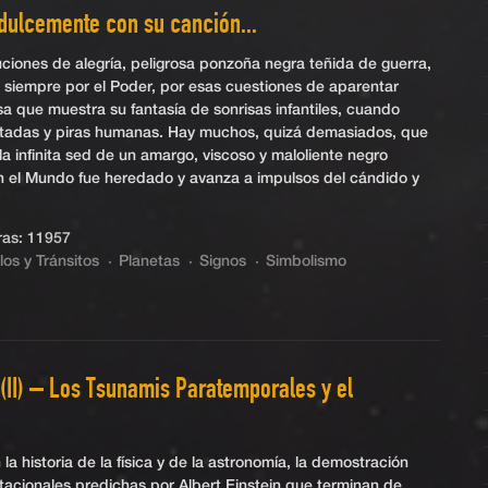
dulcemente con su canción...
iones de alegría, peligrosa ponzoña negra teñida de guerra,
de siempre por el Poder, por esas cuestiones de aparentar
 que muestra su fantasía de sonrisas infantiles, cuando
rtadas y piras humanas. Hay muchos, quizá demasiados, que
a infinita sed de un amargo, viscoso y maloliente negro
n el Mundo fue heredado y avanza a impulsos del cándido y
as: 11957
los y Tránsitos
Planetas
Signos
Simbolismo
(II) – Los Tsunamis Paratemporales y el
a historia de la física y de la astronomía, la demostración
tacionales predichas por Albert Einstein que terminan de