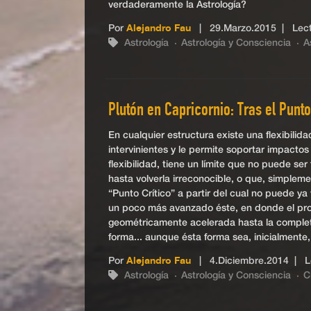
verdaderamente la Astrología?
Por
Alejandro Fau
|
29.Marzo.2015
| Lect
Astrología
Astrología y Consciencia
A
Plutón en Capricornio: Tras el Punt
En cualquier estructura existe una flexibilida
intervinientes y le permite soportar impacto
flexibilidad, tiene un límite que no puede se
hasta volverla irreconocible, o que, simplem
“Punto Crítico” a partir del cual no puede y
un poco más avanzado éste, en donde el pr
geométricamente acelerada hasta la completa
forma... aunque ésta forma sea, inicialmente,
Por
Alejandro Fau
|
4.Diciembre.2014
| Le
Astrología
Astrología y Consciencia
C