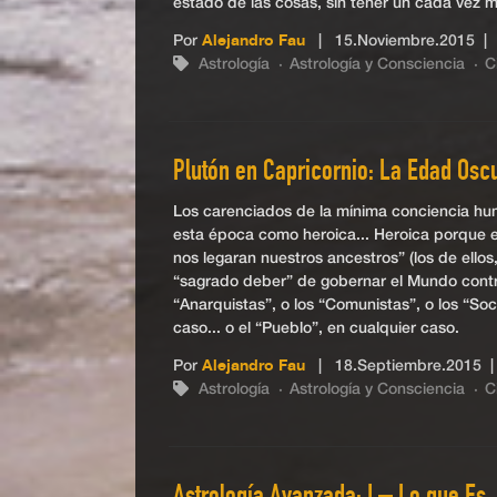
estado de las cosas, sin tener un cada vez 
Por
Alejandro Fau
|
15.Noviembre.2015
| 
Astrología
Astrología y Consciencia
C
Plutón en Capricornio: La Edad Oscu
Los carenciados de la mínima conciencia hum
esta época como heroica... Heroica porque 
nos legaran nuestros ancestros” (los de ellos
“sagrado deber” de gobernar el Mundo contra l
“Anarquistas”, o los “Comunistas”, o los “Soci
caso... o el “Pueblo”, en cualquier caso.
Por
Alejandro Fau
|
18.Septiembre.2015
|
Astrología
Astrología y Consciencia
C