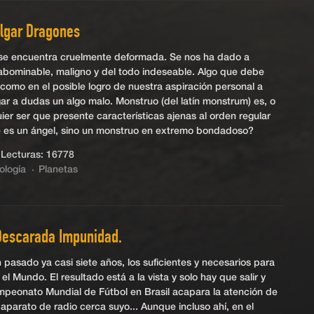
balgar Dragones
 se encuentra cruelmente deformada. Se nos ha dado a
abominable, maligno y del todo indeseable. Algo que debe
, como en el posible logro de nuestra aspiración personal a
gar a dudas un algo malo. Monstruo (del latín monstrum) es, o
ier ser que presente características ajenas al orden regular
ué es un ángel, sino un monstruo en extremo bondadoso?
Lecturas: 16778
ología
Planetas
 Descarada Impunidad.
pasado ya casi siete años, los suficientes y necesarios para
l Mundo. El resultado está a la vista y solo hay que salir y
ampeonato Mundial de Fútbol en Brasil acapara la atención de
aparato de radio cerca suyo... Aunque incluso ahí, en el