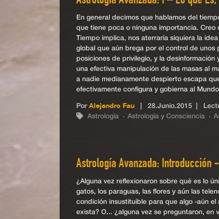
Astrología Avanzada: I – Lo que Es,
En general decimos que hablamos del tiempo c
que tiene poca o ninguna importancia. Creo
Tiempo implica, nos aterraría siquiera la idea
global que aún brega por el control de unos 
posiciones de privilegio, y la desinformació
una efectiva manipulación de las masas al ma
a nadie medianamente despierto escapa que el
efectivamente configura y gobierna al Mundo
Por
Alejandro Fau
|
28.Junio.2015
| Lectu
Astrología
Astrología y Consciencia
A
Astrología Avanzada: Introducción -
¿Alguna vez reflexionaron sobre qué es lo úni
gatos, los paraguas, las flores y aún las tel
condición insustituible para que algo -aún el
exista? O... ¿alguna vez se preguntaron, en 