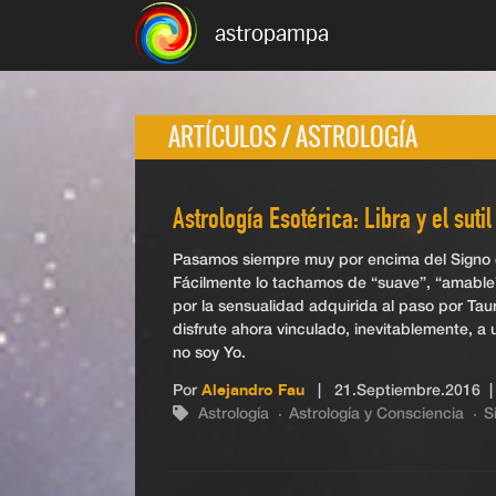
astropampa
ARTÍCULOS / ASTROLOGÍA
Astrología Esotérica: Libra y el suti
Pasamos siempre muy por encima del Signo de
Fácilmente lo tachamos de “suave”, “amable”
por la sensualidad adquirida al paso por Tau
disfrute ahora vinculado, inevitablemente, a 
no soy Yo.
Por
Alejandro Fau
|
21.Septiembre.2016
|
Astrología
Astrología y Consciencia
S