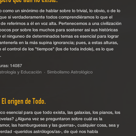
 pero que aún no existe.
omo un sinónimo de hablar sobre lo trivial, lo obvio, o de lo
 que si verdaderamente todos comprendiéramos lo que el
 de referirnos a él en voz alta. Pertenecemos a una civilización
pocos por sobre los muchos para sostener así sus históricas
n y el ninguneo de determinados temas es esencial para lograr
ntenerla en la más supina ignorancia; pues, a estas alturas,
 control de los "tiempos" (los de toda índole), es lo que
.
ras: 14087
strología y Educación
Simbolismo Astrológico
 El origen de Todo.
co esencial para que todo exista, las galaxias, los pianos, los
enovelas? ¿Alguna vez se preguntaron sobre cuál es la
 amor, las hamburguesas y las guerras-, cualquier cosa, sea y
verdad -queridos astrólogos/as-, de qué nos habla