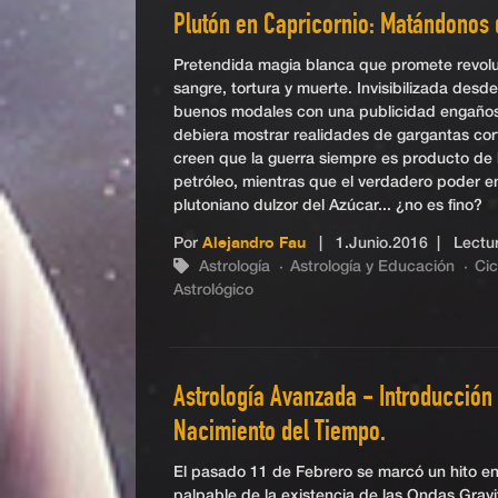
Plutón en Capricornio: Matándonos 
Pretendida magia blanca que promete revoluc
sangre, tortura y muerte. Invisibilizada des
buenos modales con una publicidad engañosa
debiera mostrar realidades de gargantas co
creen que la guerra siempre es producto de l
petróleo, mientras que el verdadero poder e
plutoniano dulzor del Azúcar... ¿no es fino?
Por
Alejandro Fau
|
1.Junio.2016
| Lectur
Astrología
Astrología y Educación
Cic
Astrológico
Astrología Avanzada - Introducción 
Nacimiento del Tiempo.
El pasado 11 de Febrero se marcó un hito en l
palpable de la existencia de las Ondas Gravi