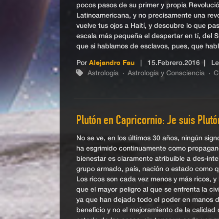
pocos pasos de su primer y propia Revolució
Latinoamericana, y no precisamente una revol
vuelve tus ojos a Haití, y descubre lo que pa
escala más pequeña el despertar en tí, del S
que si hablamos de esclavos, pues, que habl
Por
Alejandro Fau
|
15.Febrero.2016
| Lec
Astrología
Astrología y Consciencia
C
Plutón en Capricornio: Je suis Plutón
No se ve, en los últimos 30 años, ningún sig
ha esgrimido continuamente como propagandíst
bienestar es claramente atribuible a des-in
grupo armado, país, nación o estado como qu
Los ricos son cada vez menos y más ricos, y
que el mayor peligro al que se enfrenta la ci
ya que han dejado todo el poder en manos d
beneficio y no el mejoramiento de la calida