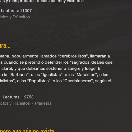
más y más probable desenlace muy violento?
Lecturas: 11307
iclos y Tránsitos
ra...
ana, popularmente llamados “cerebros lisos”, llamarán a
es cuando se pretendió defender los “sagrados ideales que
, claro), y que debíamos sostener a sangre y fuego: El
a “Barbarie”, o los “Igualistas”, o los “Marxistas”, o los
alistas”, o los “Populistas”, o los “Choriplaneros”, según el
 Lecturas: 12753
iclos y Tránsitos
Planetas