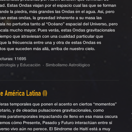
dad. Estas Ondas viajan por el espacio cual las que se forman
ande la piedra, más grandes las Ondas en el agua. Así, pero
can estas ondas, la gravedad inherente a su masa las
cala no perturba tanto al “Océano” espacial del Universo, pero
scala mucho mayor. Pues verás, estas Ondas gravitacionales
tiempo que atraviesan con una cualidad particular que
 que la frecuencia entre una y otra de estas Ondas es
os que suceden más allá, arriba de nuestro cielo.
turas: 11695
strología y Educación
Simbolismo Astrológico
e América Latina (I)
sferas temporales que ponen el acento en ciertos “momentos”
anetario, y de oleadas pulsaciones gravitacionales, como
amis paratemporales impactando de lleno en esa masa oscura
emos cómo Presente, Pasado y Futuro interactúan entre sí
verso vivo aún no perece. El Síndrome de Haití está a muy