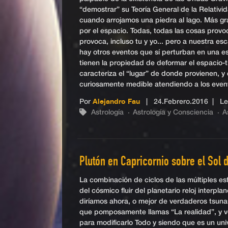
“demostrar” su Teoría General de la Relativi
cuando arrojamos una piedra al lago. Más gr
por el espacio. Todas, todas las cosas provo
provoca, incluso tu y yo... pero a nuestra es
hay otros eventos que sí perturban en una e
tienen la propiedad de deformar el espacio-
caracteriza el “lugar” de donde provienen, y
curiosamente medible atendiendo a los event
Por
Alejandro Fau
|
24.Febrero.2016
| Lec
Astrología
Astrología y Consciencia
A
Plutón en Capricornio sobre el Sol d
La combinación de ciclos de las múltiples e
del cósmico fluir del planetario reloj interpl
diríamos ahora, o mejor de verdaderos tsun
que pomposamente llamas “La realidad”, y v
para modificarlo Todo y siendo que es un uni