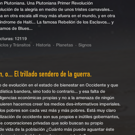
n Plutoniana. Una Plutoniana Primer Revolución
ución de la alegría en medio de unos tristes carnavales...
sa en otra escala allí muy más afuera en el mundo, y en otra
índrome de Haití... La famosa Rebelión de los Esclavos... y
amos de Blues...
turas: 12119
iclos y Tránsitos
Historia
Planetas
Signos
, o... El trillado sendero de la guerra.
no de evolución en el estado de bienestar en Occidente y que
ica bandera, sino todo lo contrario... y esa falta de
teligencias económicas propias y no a la amenaza de ningún
ieren hacernos creer los medios des-informativos imperiales.
 los pobres son cada vez más y más pobres. Está muy claro
vilización de occidente son sus propios e inútiles gobernantes,
e corporaciones privadas que solo buscan su propio
d de vida de la población ¿Cuánto más puede aguantar éste