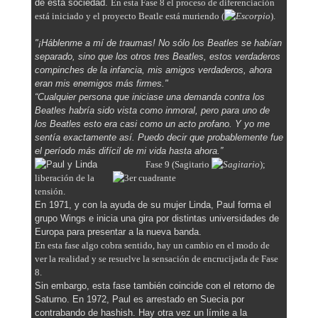
de esta sociedad.
En esta Fase 8 el proceso de diferenciación
está iniciado y el proyecto Beatle está muriendo (
).
"¡Háblenme a mí de traumas! No sólo los Beatles se habían
separado, sino que los otros tres Beatles, estos verdaderos
compinches de la infancia, mis amigos verdaderos, ahora
eran mis enemigos más firmes."
“Cualquier persona que iniciase una demanda contra los
Beatles habría sido vista como inmoral, pero para uno de
los Beatles esto era casi como un acto profano. Y yo me
sentía exactamente así. Puedo decir que probablemente fue
el período más difícil de mi vida hasta ahora.”
Fase 9 (Sagitario
);
liberación de la
tensión.
En 1971, y con la ayuda de su mujer Linda, Paul forma el
grupo Wings e inicia una gira por distintas universidades de
Europa para presentar a la nueva banda.
En esta fase algo cobra sentido, hay un cambio en el modo de
ver la realidad y se resuelve la sensación de encrucijada de Fase
8.
Sin embargo, esta fase también coincide con el retorno de
Saturno. En 1972, Paul es arrestado en Suecia por
contrabando de hashish. Hay otra vez un límite a la