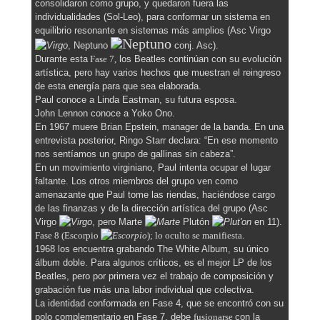
consolidaron como grupo, y quedaron fuera las
individualidades (Sol-Leo), para conformar un sistema en
equilibrio resonante en sistemas más amplios (Asc Virgo
, Neptuno
conj. Asc).
Durante esta
Fase 7,
los Beatles continúan con su evolución
artística, pero hay varios hechos que muestran el reingreso
de esta energía para que sea elaborada.
Paul conoce a Linda Eastman, su futura esposa.
John Lennon conoce a Yoko Ono.
En 1967 muere Brian Epstein, manager de la banda. En una
entrevista posterior, Ringo Starr declara: “En ese momento
nos sentíamos un grupo de gallinas sin cabeza”.
En un movimiento virginiano, Paul intenta ocupar el lugar
faltante. Los otros miembros del grupo ven como
amenazante que Paul tome las riendas, haciéndose cargo
de las finanzas y de la dirección artística del grupo (Asc
Virgo
, pero Marte
Plutón
en 11).
Fase 8 (Escorpio
); lo oculto se manifiesta.
1968 los encuentra grabando The White Album, su único
álbum doble. Para algunos críticos, es el mejor LP de los
Beatles, pero por primera vez el trabajo de composición y
grabación fue más una labor individual que colectiva.
La identidad conformada en Fase 4, que se encontró con su
polo complementario en Fase 7, debe
fusionarse
con la