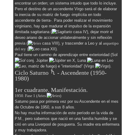
encontrar un orden; un sistema intuido que todo lo incluye.
Pero el destino de un ascendente Virgo será el de elaborar
la inercia de su matriz de fuego -implícita en todo
ascendente de tierra-. Para poder realizar el movimiento
virginiano, hay que madurar el impulso de la expansión
ilimitada sagitariana (
casa IV), dejar morir el
deseo ariano de accionar unilateralmente y sin reflexión
previa (
casa VIII), y trascender a Leo y al
arquetipo
del rey
(
casa XII).
Paul tiene un camino de aprendizaje entre exterioridad (Sol
conj. Júpiter
en X, Luna
en Leo
, matriz de fuego) e “interioridad” (Virgo
).
Ciclo Saturno
- Ascendente (1950-
1980)
1er cuadrante.
Manifestación.
1950. Fase 1 (Aries
)
Saturno pasa por primera vez por su Ascendente en el mes
de Octubre de 1950, a sus 8 años.
No hay mucha información de este período en la vida de
P.M., pero sabemos que nació en una familia humilde y se
crió en una Liverpool de posguerra. Su madre era enfermera
y muy trabajadora.