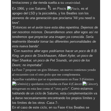
limitaciones y dar rienda suelta a su
creatividad
.
En 1966, y con Saturno
en Piscis
, es el
apogeo del LSD y la psicodelia, y los Beatles son los
pioneros de una generación que proclama “All you need is
love”.
“Entonces en el avión tuve esta idea repentina. Dejemos de
ser nosotros mismos. Desarrollemos unos alter egos así no
tendremos que proyectar una imagen ya conocida. Sería
realmente liberador tomar las diferentes personalidades de
esta nueva banda
“.
“Con nuestros alter egos podríamos hacer un poco de B.B.
King, un poco de Stockhausen, Albert Ayler, un poco de
Ravi Shankar, un poco de Pet Sounds, un poco de los
Doors; no importaba”.
La Fase 7 propone un giro libriano; un nuevo comienzo yendo
al encuentro con el otro polo que me complementa
.
Aquellas variables que se experimentaron en Fase 3 (Géminis
) y quedaron excluidas en Fase 4 (Cáncer
),
reingresan en esta fase como el “otro polo”.
Como estamos
hablando de un ciclo de Saturno, esta complementación va
a darse necesariamente encontrando los propios límites y
los límites de los otros -Casa 7-.
En el caso de este ciclo, en su Fase 4 los Beatles se