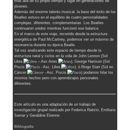
más allá de su propio tiempo y lugar en generaciones de
jóvenes.
Además del enorme talento musical, la base del éxito de los
Beatles estuvo en el equilibrio de cuatro personalidades
complejas, diferentes, complementarias. Los Beatles
continuaron unidos mientras funcionó ese balance.
En el marco de este viaje, recorrido desde la estructura
energética de Paul McCartney, podemos ver un máximo de
resonancia durante su época Beatle.
Tal vez analizando este espacio de tiempo desde la
estructura natal y ciclos en la vida de John Lennon (Sol
Libra
– Asc Aries
), George Harrison (Sol
Piscis
- Asc. Libra
), ó Ringo Starr (Sol en
Cáncer
- Asc. Piscis
) podamos hilar los
mismos hechos pero con aprendizajes personales
diferentes.
Este artículo es una adaptación de un trabajo de
investigación grupal realizado por Federica Raitzin, Emiliano
Samar y Geraldine Etienne.
Bibliografía: