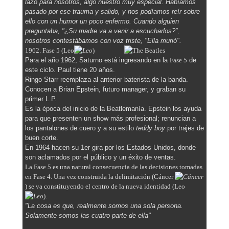
lazo para nosotros, algo nuestro muy especial. Habíamos
pasado por ese trauma y salido, y nos podíamos reír sobre
ello con un humor un poco enfermo. Cuando alguien
preguntaba, "¿Su madre va a venir a escucharlos?”,
nosotros contestábamos con voz triste, "Ella murió".
1962. Fase 5 (Leo
)
Para el año 1962, Saturno está ingresando en la
Fase 5
de
este ciclo. Paul tiene 20 años.
Ringo Starr reemplaza al anterior baterista de la banda.
Conocen a Brian Epstein, futuro manager, y graban su
primer L.P.
Es la época del inicio de la Beatlemanía. Epstein los ayuda
para que presenten un show más profesional; renuncian a
los pantalones de cuero y a su estilo
teddy boy
por trajes de
buen corte.
En 1964 hacen su 1er gira por los Estados Unidos, donde
son aclamados por el público y un éxito de ventas.
La Fase 5 es una natural consecuencia de las decisiones tomadas
en Fase 4. Una vez construida la delimitación (Cáncer
) se va constituyendo el centro de la nueva identidad (Leo
).
"La cosa es que, realmente somos una sola persona.
Solamente somos las cuatro parte de ella"