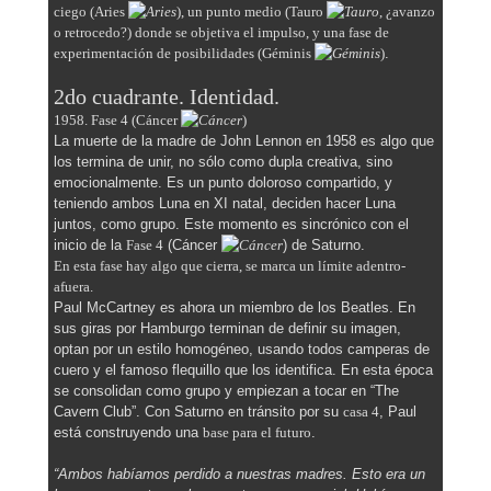
ciego (Aries
), un punto medio (Tauro
, ¿avanzo
o retrocedo?) donde se objetiva el impulso, y una fase de
experimentación de posibilidades (Géminis
)
.
2do cuadrante.
Identidad.
1958. Fase 4 (Cáncer
)
La muerte de la madre de John Lennon en 1958 es algo que
los termina de unir, no sólo como dupla creativa, sino
emocionalmente. Es un punto doloroso compartido, y
teniendo ambos Luna en XI natal, deciden hacer Luna
juntos, como grupo. Este momento es sincrónico con el
inicio de la
Fase 4
(Cáncer
) de Saturno.
En esta fase hay algo que cierra, se marca un límite adentro-
afuera.
Paul McCartney es ahora un miembro de los Beatles. En
sus giras por Hamburgo terminan de definir su imagen,
optan por un estilo homogéneo, usando todos camperas de
cuero y el famoso flequillo que los identifica. En esta época
se consolidan como grupo y empiezan a tocar en “The
Cavern Club”. Con Saturno en tránsito por su
casa 4
, Paul
está construyendo una
base para el futuro
.
“Ambos habíamos perdido a nuestras madres. Esto era un