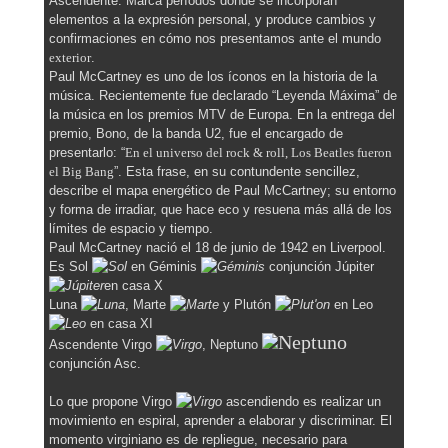
Ascendente. Marca períodos donde se incorporan
elementos a la expresión personal, y produce cambios y
confirmaciones en cómo nos presentamos ante el mundo
exterior
.
Paul McCartney es uno de los íconos en la historia de la
música. Recientemente fue declarado “Leyenda Máxima” de
la música en los premios MTV de Europa. En la entrega del
premio, Bono, de la banda U2, fue el encargado de
presentarlo: “
En el universo del rock & roll, Los Beatles fueron
el Big Bang
”. Esta frase, en su contundente sencillez,
describe el mapa energético de Paul McCartney; su entorno
y forma de irradiar, que hace eco y resuena más allá de los
límites de espacio y tiempo.
Paul McCartney nació el 18 de junio de 1942 en Liverpool.
Es Sol
en Géminis
conjunción Júpiter
en casa X
Luna
, Marte
y Plutón
en Leo
en casa XI
Ascendente Virgo
, Neptuno
conjunción Asc.
Lo que propone Virgo
ascendiendo es realizar un
movimiento en espiral, aprender a elaborar y discriminar. El
momento virginiano es de repliegue, necesario para