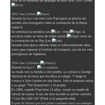
Este es el momento de arranque de este ciclo,
Fase 1
(Aries
).
1952. Fase 2 (Tauro
)
Durante la
Fase 2
de este ciclo Paul gana un premio por
escribir una monografía sobre la coronación de la Reina
Isabel II.
Se entrelaza la temática Leo
- Virgo
, la
escritura sobre un tema de orden social (
) como es
la coronación de un Rey (Leo
).
Durante esta época obtiene notas lo suficientemente altas
como para ingresar al Instituto de Liverpool, uno de los más
prestigiosos de Inglaterra.
1954. Fase 3 (Géminis
)
Durante la
Fase 3
se muda con su familia a otro pueblo. Lo conoce a George
Harrison en el micro que los lleva al colegio. Y luego lo
conoce a John Lennon en una fiesta. John le propone unirse
a su grupo “The Quarrymen” y él acepta.
En 1956, cuando Paul tiene 14 años, muere su madre de
cáncer de mama. A raíz de esto escribe su primer canción,
“I Lost My Little Girl” (Perdí a mi pequeña niña).
El paso de Saturno por este primer cuadrante marca un arranque