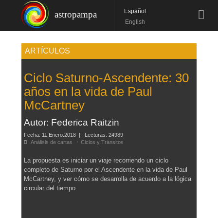
Español
astropampa
English
ARTÍCULOS
Ciclo Saturno-Ascendente: 30
años en la vida de Paul
McCartney
Autor:
Federica Raitzin
Fecha:
11.Enero.2018
| Lecturas: 24989
Análisis de cartas
Ciclos y Tránsitos
La propuesta es iniciar un viaje recorriendo un ciclo
completo de Saturno por el Ascendente en la vida de Paul
McCartney, y ver cómo se desarrolla de acuerdo a la lógica
circular del tiempo.