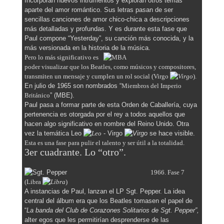
Incorporan nuevos intrumentos y exploran otros temas
aparte del amor romántico. Sus letras pasan de ser
sencillas canciones de amor chico-chica a descripciones
más detalladas y profundas. Y es durante esta fase que
Paul compone “Yesterday”, su canción más conocida, y la
más versionada en la historia de la música.
Pero lo más significativo es
poder visualizar que los Beatles, como músicos y compositores,
transmiten un mensaje y cumplen un rol social (Virgo
).
En julio de 1965 son nombrados “
Miembros del Imperio
Británico
” (MBE).
Paul pasa a formar parte de esta Orden de Caballería, cuya
pertenencia es otorgada por el rey a todos aquellos que
hacen algo significativo en nombre del Reino Unido. Otra
vez la temática Leo
- Virgo
se hace visible.
Esta es una fase para pulir el talento y ser útil a la totalidad.
3er cuadrante.
Lo “otro”.
1966. Fase 7
(Libra
)
A instancias de Paul, lanzan el LP Sgt. Pepper. La idea
central del álbum era que los Beatles tomasen el papel de
“
La banda del Club de Corazones Solitarios de Sgt. Pepper”,
alter egos que les permitirían desprenderse de las