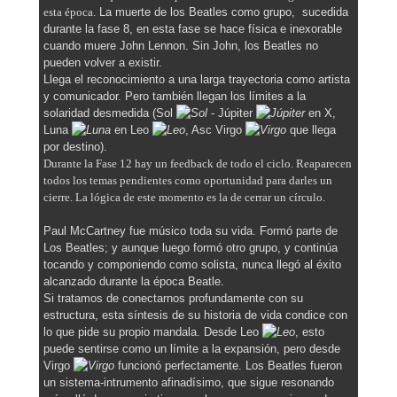
esta época.
La muerte de los Beatles como grupo, sucedida
durante la fase 8, en esta fase se hace física e inexorable
cuando muere John Lennon. Sin John, los Beatles no
pueden volver a existir.
Llega el reconocimiento a una larga trayectoria como artista
y comunicador. Pero también llegan los límites a la
solaridad desmedida (Sol
- Júpiter
en X,
Luna
en Leo
, Asc Virgo
que llega
por destino).
Durante la Fase 12 hay un feedback de todo el ciclo. Reaparecen
todos los temas pendientes como oportunidad para darles un
cierre. La lógica de este momento es la de cerrar un círculo.
Paul McCartney fue músico toda su vida. Formó parte de
Los Beatles; y aunque luego formó otro grupo, y continúa
tocando y componiendo como solista, nunca llegó al éxito
alcanzado durante la época Beatle.
Si tratamos de conectarnos profundamente con su
estructura, esta síntesis de su historia de vida condice con
lo que pide su propio mandala. Desde Leo
, esto
puede sentirse como un límite a la expansión, pero desde
Virgo
funcionó perfectamente. Los Beatles fueron
un sistema-intrumento afinadísimo, que sigue resonando