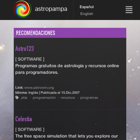
Español
astropampa
English
RECOMENDACIONES
Astro123
[ SOFTWARE ]
Programas gratuitos de astrología y recursos online
para programadores.
Link:
www.astrowin.org
Idioma:
Inglés | Publicada el
15.Dic.2007
php
programación
recursos
programas
Celestia
[ SOFTWARE ]
The free space simulation that lets you explore our