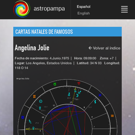
Español
astropampa
English
CARTAS NATALES DE FAMOSOS
Angelina Jolie
Volver al índice
Fecha de nacimiento:
4.Junio.1975
|
Hora:
09:09:00
Zona:
+7 |
Lugar:
Los Angeles,
Estados Unidos
|
Latitud:
34 N 03
Longitud:
118 O 14