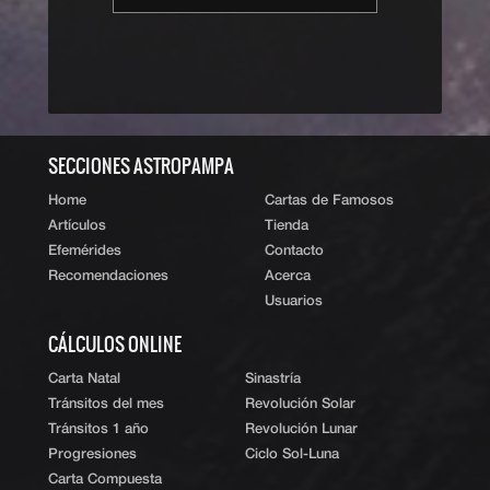
‹ Volver al índice
|
ˆ Subir
SECCIONES ASTROPAMPA
Home
Cartas de Famosos
Artículos
Tienda
Efemérides
Contacto
Recomendaciones
Acerca
Usuarios
CÁLCULOS ONLINE
Carta Natal
Sinastría
Tránsitos del mes
Revolución Solar
Tránsitos 1 año
Revolución Lunar
Progresiones
Ciclo Sol-Luna
Carta Compuesta