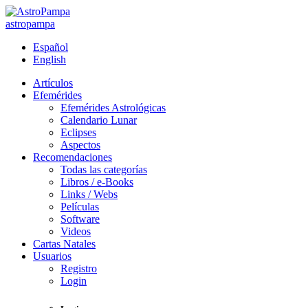
astropampa
Español
English
Artículos
Efemérides
Efemérides Astrológicas
Calendario Lunar
Eclipses
Aspectos
Recomendaciones
Todas las categorías
Libros / e-Books
Links / Webs
Películas
Software
Videos
Cartas Natales
Usuarios
Registro
Login