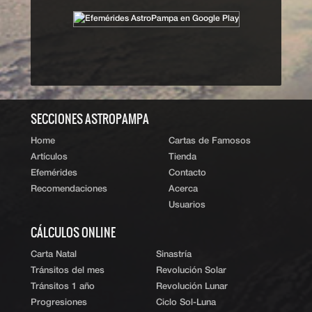
‹ Volver al índice
|
ˆ Subir
SECCIONES ASTROPAMPA
Home
Cartas de Famosos
Artículos
Tienda
Efemérides
Contacto
Recomendaciones
Acerca
Usuarios
CÁLCULOS ONLINE
Carta Natal
Sinastría
Tránsitos del mes
Revolución Solar
Tránsitos 1 año
Revolución Lunar
Progresiones
Ciclo Sol-Luna