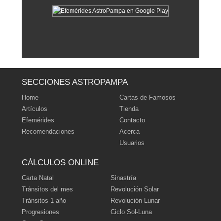
‹ Volver al índice
|
ˆ Subir
SECCIONES ASTROPAMPA
Home
Cartas de Famosos
Artículos
Tienda
Efemérides
Contacto
Recomendaciones
Acerca
Usuarios
CÁLCULOS ONLINE
Carta Natal
Sinastría
Tránsitos del mes
Revolución Solar
Tránsitos 1 año
Revolución Lunar
Progresiones
Ciclo Sol-Luna