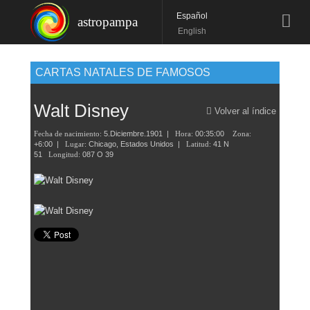
Español
astropampa
English
CARTAS NATALES DE FAMOSOS
Walt Disney
Volver al índice
Fecha de nacimiento:
5.Diciembre.1901
|
Hora:
00:35:00
Zona:
+6:00 |
Lugar:
Chicago,
Estados Unidos
|
Latitud:
41 N
51
Longitud:
087 O 39