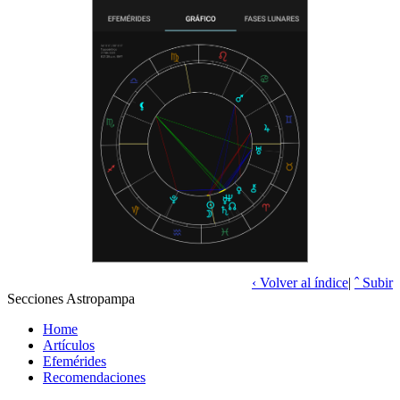
‹ Volver al índice
|
ˆ Subir
Secciones Astropampa
Home
Artículos
Efemérides
Recomendaciones