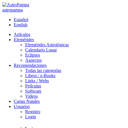
astropampa
Español
English
Artículos
Efemérides
Efemérides Astrológicas
Calendario Lunar
Eclipses
Aspectos
Recomendaciones
Todas las categorías
Libros / e-Books
Links / Webs
Películas
Software
Videos
Cartas Natales
Usuarios
Registro
Login