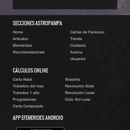
‹ Volver al índice
|
ˆ Subir
SECCIONES ASTROPAMPA
Home
Cartas de Famosos
Artículos
Tienda
Efemérides
Contacto
Recomendaciones
Acerca
Usuarios
CÁLCULOS ONLINE
Carta Natal
Sinastría
Tránsitos del mes
Revolución Solar
Tránsitos 1 año
Revolución Lunar
Progresiones
Ciclo Sol-Luna
Carta Compuesta
APP EFEMERIDES ANDROID