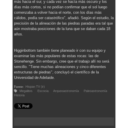
más hacia el sur, y cada vez se hacía más oscuro y los
días más cortos, si no podían confirmar que el sol luego
comenzaba a volver hacia el norte, con los días más
cálidos, podía ser catastrófico", añadió. Según el estudio, la
precisión de la alineación de las piedras paradas era tal que
aún mostraba posiciones de la luna que se daban cada 18
años.
Higginbottom también tiene planeado ir con su equipo y
examinar las más populares de estas rocas: las de
Stonehenge. Sin embargo, cree que el trabajo allí no será
sencillo. "Tiene muchas alineaciones y cinco diferentes
estructuras de piedras", concluyó el científico de la
Universidad de Adelaide.
Fuente:
Hispan TV (ir)
Megalitos
Escocia
Arqueoastronomía
Paleoastronomía
Historia