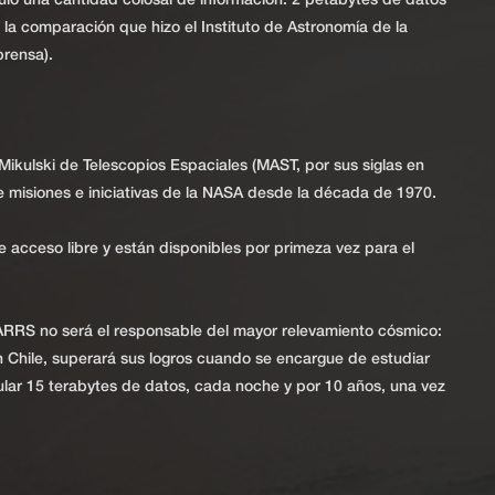
uló una cantidad colosal de información: 2 petabytes de datos
ún la comparación que hizo el Instituto de Astronomía de la
rensa).
ikulski de Telescopios Espaciales (MAST, por sus siglas en
de misiones e iniciativas de la NASA desde la década de 1970.
acceso libre y están disponibles por primeza vez para el
TARRS no será el responsable del mayor relevamiento cósmico:
 Chile, superará sus logros cuando se encargue de estudiar
mular 15 terabytes de datos, cada noche y por 10 años, una vez