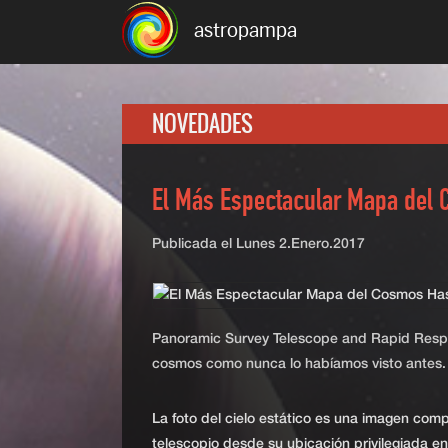
astropampa
NOVEDADES
El Más Espectacular Mapa del 
Publicada el
Lunes 2.Enero.2017
Panoramic Survey Telescope and Rapid Resp
cosmos como nunca lo habíamos visto antes.
La foto del cielo estático es una imagen compr
telescopio desde su ubicación privilegiada en