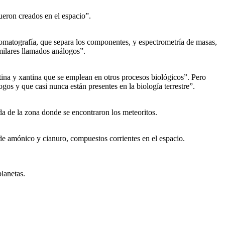
ueron creados en el espacio”.
romatografía, que separa los componentes, y espectrometría de masas,
milares llamados análogos”.
a y xantina que se emplean en otros procesos biológicos”. Pero
os y que casi nunca están presentes en la biología terrestre”.
ida de la zona donde se encontraron los meteoritos.
de amónico y cianuro, compuestos corrientes en el espacio.
planetas.