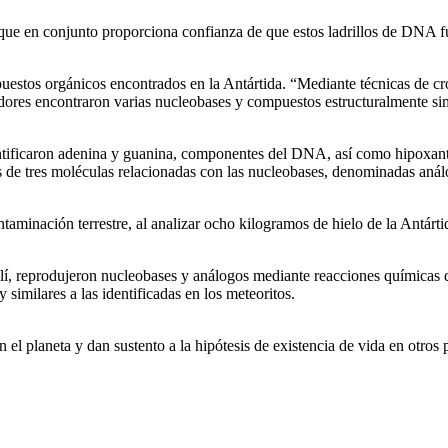
 que en conjunto proporciona confianza de que estos ladrillos de DNA f
puestos orgánicos encontrados en la Antártida. “Mediante técnicas de c
adores encontraron varias nucleobases y compuestos estructuralmente si
ificaron adenina y guanina, componentes del DNA, así como hipoxantin
de tres moléculas relacionadas con las nucleobases, denominadas análog
ntaminación terrestre, al analizar ocho kilogramos de hielo de la Antárt
llí, reprodujeron nucleobases y análogos mediante reacciones químicas 
imilares a las identificadas en los meteoritos.
el planeta y dan sustento a la hipótesis de existencia de vida en otros 