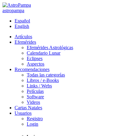
astropampa
Español
English
Artículos
Efemérides
Efemérides Astrológicas
Calendario Lunar
Eclipses
Aspectos
Recomendaciones
Todas las categorías
Libros / e-Books
Links / Webs
Películas
Software
Videos
Cartas Natales
Usuarios
Registro
Login