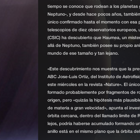
tiempo se conoce que rodean a los planetas g
Neptuno-, y desde hace pocos años, también 
único confirmado hasta el momento con esa par
telescopios de diez observatorios europeos, 
(CSIC) ha descubierto que Haumea, un miste
allá de Neptuno, también posee su propio ani
mundo de ese tamaño y tan lejano.
«Este descubrimiento nos muestra que la pres
ABC Jose-Luis Ortiz, del Instituto de Astrofís
este miércoles en la revista «Nature». El ún
formado probablemente por fragmentos de roca
origen, pero «quizás la hipótesis más plausib
de materia a gran velocidad», apunta el inve
órbita cercana, dentro del llamado límite de R
lejos, podría haberse acumulado formando un
anillo está en el mismo plano que la órbita de