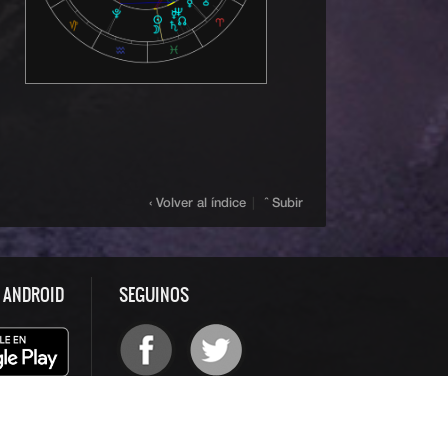
‹ Volver al índice
|
ˆ Subir
S ANDROID
SEGUINOS
odos los derechos reservados | Desarrollado por Spinsoft