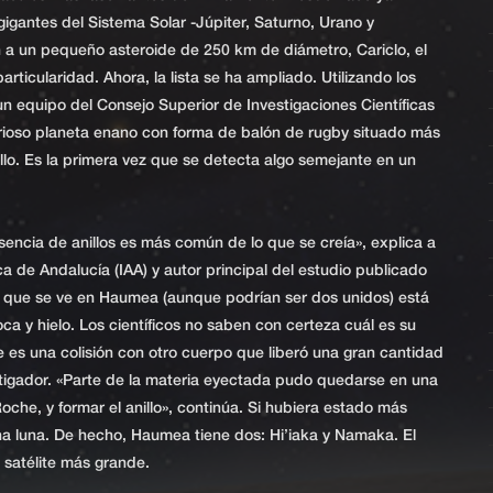
igantes del Sistema Solar -Júpiter, Saturno, Urano y
a un pequeño asteroide de 250 km de diámetro, Cariclo, el
ticularidad. Ahora, la lista se ha ampliado. Utilizando los
un equipo del Consejo Superior de Investigaciones Científicas
rioso planeta enano con forma de balón de rugby situado más
llo. Es la primera vez que se detecta algo semejante en un
encia de anillos es más común de lo que se creía», explica a
ica de Andalucía (IAA) y autor principal del estudio publicado
ico que se ve en Haumea (aunque podrían ser dos unidos) está
 y hielo. Los científicos no saben con certeza cuál es su
le es una colisión con otro cuerpo que liberó una gran cantidad
stigador. «Parte de la materia eyectada pudo quedarse en una
oche, y formar el anillo», continúa. Si hubiera estado más
a luna. De hecho, Haumea tiene dos: Hi’iaka y Namaka. El
l satélite más grande.