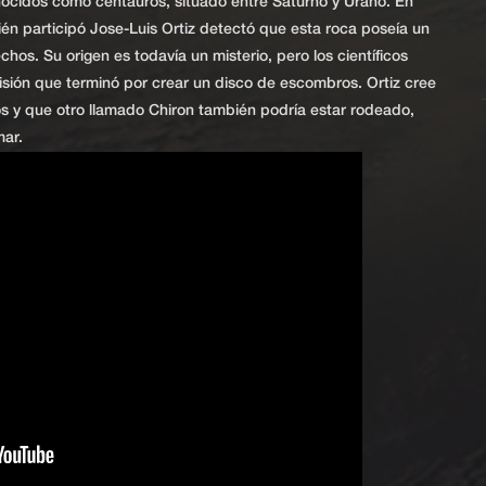
onocidos como centauros, situado entre Saturno y Urano. En
ién participó Jose-Luis Ortiz detectó que esta roca poseía un
chos. Su origen es todavía un misterio, pero los científicos
isión que terminó por crear un disco de escombros. Ortiz cree
los y que otro llamado Chiron también podría estar rodeado,
mar.