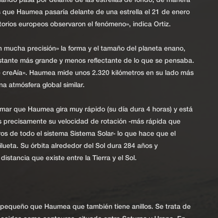
uando pasa por delante de las estrellas de fondo, de manera
 que Haumea pasaría delante de una estrella el 21 de enero
torios europeos observaron el fenómeno», indica Ortiz.
n mucha precisión» la forma y el tamaño del planeta enano,
stante más grande y menos reflectante de lo que se pensaba.
creAía». Haumea mide unos 2.320 kilómetros en su lado más
na atmósfera global similar.
mar que Haumea gira muy rápido (su día dura 4 horas) y está
 precisamente su velocidad de rotación -más rápida que
os de todo el sistema Sistema Solar- lo que hace que el
ilueta. Su órbita alrededor del Sol dura 284 años y
stancia que existe entre la Tierra y el Sol.
s pequeño que Haumea que también tiene anillos. Se trata de