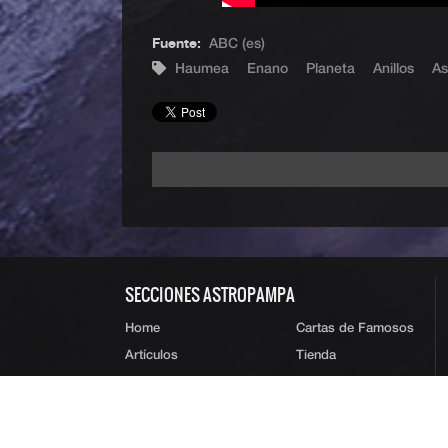
Fuente:
ABC (es)
Haumea
Enano
Planeta
Anillos
As
SECCIONES ASTROPAMPA
Home
Cartas de Famosos
Artículos
Tienda
Efemérides
Contacto
Recomendaciones
Acerca
Usuarios