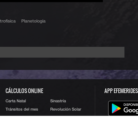
trofísica
Planetología
CÁLCULOS ONLINE
APP EFEMERIDE
Carta Natal
Sinastría
Tránsitos del mes
Revolución Solar
Tránsitos 1 año
Revolución Lunar
Progresiones
Ciclo Sol-Luna
Carta Compuesta
© 2026 T