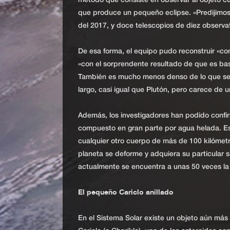
método que consiste en observar al objeto c
que produce un pequeño eclipse. «Predijimos
del 2017, y doce telescopios de diez observa
De esa forma, el equipo pudo reconstruir «co
«con el sorprendente resultado de que es ba
También es mucho menos denso de lo que se 
largo, casi igual que Plutón, pero carece de u
Además, los investigadores han podido confir
compuesto en gran parte por agua helada. Es
cualquier otro cuerpo de más de 100 kilómetr
planeta se deforme y adquiera su particular s
actualmente se encuentra a unas 50 veces la di
El pequeño Cariclo anillado
En el Sistema Solar existe un objeto aún má