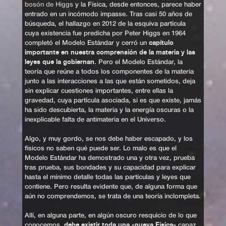
bosón de Higgs
y la Física, desde entonces, parece haber
entrado en un incómodo impasse. Tras casi 50 años de
búsqueda, el hallazgo en 2012 de la esquiva partícula
cuya existencia fue predicha por Peter Higgs en 1964
capítulo
completó el Modelo Estándar y cerró un
importante en nuestra comprensión de la materia y las
leyes que la gobiernan
. Pero el Modelo Estándar, la
teoría que reúne a todos los componentes de la materia
junto a las interacciones a las que están sometidos, deja
sin explicar cuestiones importantes, entre ellas la
gravedad, cuya partícula asociada, si es que existe, jamás
ha sido descubierta, la materia y la energía oscuras o la
inexplicable falta de antimateria en el Universo.
Algo, y muy gordo, se nos debe haber escapado, y los
físicos no saben qué puede ser. Lo malo es que el
Modelo Estándar ha demostrado una y otra vez, prueba
tras prueba, sus bondades y su capacidad para explicar
hasta el mínimo detalle todas las partículas y leyes que
contiene. Pero resulta evidente que, de alguna forma que
aún no comprendemos, se trata de una teoría inclompleta.
Allí, en alguna parte, en algún oscuro resquicio de lo que
debe existir toda una «nueva Física»
conocemos,
capaz