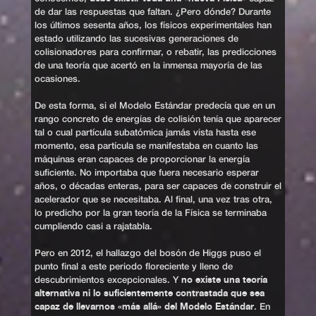
de dar las respuestas que faltan. ¿Pero dónde? Durante
los últimos sesenta años, los físicos experimentales han
estado utilizando las sucesivas generaciones de
colisionadores para confirmar, o rebatir, las predicciones
de una teoría que acertó en la inmensa mayoría de las
ocasiones.
De esta forma, si el Modelo Estándar predecía que en un
rango concreto de energías de colisión tenía que aparecer
tal o cual partícula subatómica jamás vista hasta ese
momento, esa partícula se manifestaba en cuanto las
máquinas eran capaces de proporcionar la energía
suficiente. No importaba que fuera necesario esperar
años, o décadas enteras, para ser capaces de construir el
acelerador que se necesitaba. Al final, una vez tras otra,
lo predicho por la gran teoría de la Física se terminaba
cumpliendo casi a rajatabla.
Pero en 2012, el hallazgo del bosón de Higgs puso el
punto final a este periodo floreciente y lleno de
no existe una teoría
descubrimientos excepcionales. Y
alternativa ni lo suficientemente contrastada que sea
capaz de llevarnos «más allá» del Modelo Estándar
. En