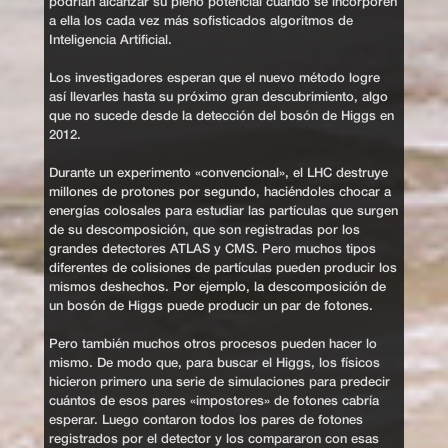
podrían alcanzar su pleno potencial cuando se incorporen
a ella los cada vez más sofisticados algoritmos de
Inteligencia Artificial.
Los investigadores esperan que el nuevo método logre
así llevarles hasta su próximo gran descubrimiento, algo
que no sucede desde la detección del bosón de Higgs en
2012.
Durante un experimento «convencional», el LHC destruye
millones de protones por segundo, haciéndoles chocar a
energías colosales para estudiar las partículas que surgen
de su descomposición, que son registradas por los
grandes detectores ATLAS y CMS. Pero muchos tipos
diferentes de colisiones de partículas pueden producir los
mismos deshechos. Por ejemplo, la descomposición de
un bosón de Higgs puede producir un par de fotones.
Pero también muchos otros procesos pueden hacer lo
mismo. De modo que, para buscar el Higgs, los físicos
hicieron primero una serie de simulaciones para predecir
cuántos de esos pares «impostores» de fotones cabría
esperar. Luego contaron todos los pares de fotones
registrados por el detector y los compararon con esas