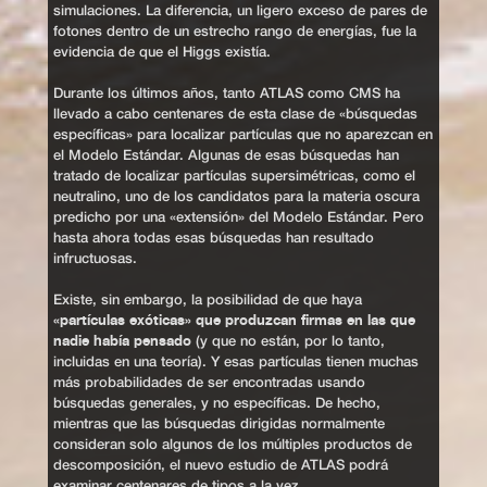
simulaciones. La diferencia, un ligero exceso de pares de
fotones dentro de un estrecho rango de energías, fue la
evidencia de que el Higgs existía.
Durante los últimos años, tanto ATLAS como CMS ha
llevado a cabo centenares de esta clase de «búsquedas
específicas» para localizar partículas que no aparezcan en
el Modelo Estándar. Algunas de esas búsquedas han
tratado de localizar partículas supersimétricas, como el
neutralino, uno de los candidatos para la materia oscura
predicho por una «extensión» del Modelo Estándar. Pero
hasta ahora todas esas búsquedas han resultado
infructuosas.
Existe, sin embargo, la posibilidad de que haya
«partículas exóticas» que produzcan firmas en las que
nadie había pensado
(y que no están, por lo tanto,
incluidas en una teoría). Y esas partículas tienen muchas
más probabilidades de ser encontradas usando
búsquedas generales, y no específicas. De hecho,
mientras que las búsquedas dirigidas normalmente
consideran solo algunos de los múltiples productos de
descomposición, el nuevo estudio de ATLAS podrá
examinar centenares de tipos a la vez.