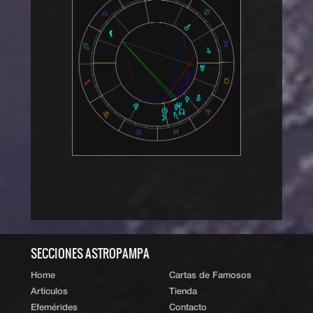
‹ Volver al índice
|
ˆ Subir
SECCIONES ASTROPAMPA
Home
Cartas de Famosos
Artículos
Tienda
Efemérides
Contacto