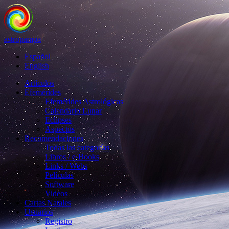
astropampa
Español
English
Artículos
Efemérides
Efemérides Astrológicas
Calendario Lunar
Eclipses
Aspectos
Recomendaciones
Todas las categorías
Libros / e-Books
Links / Webs
Películas
Software
Videos
Cartas Natales
Usuarios
Registro