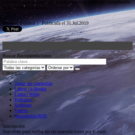
entender cómo la astrología puede contribuir a nuestra comprensión
de la conducta humana.
Idioma:
Español | Publicada el
31.Jul.2019
Buscar Recomendaciones
Categorías
Todas las categorías
Libros / e-Books
Links / Webs
Películas
Software
Videos
Suscripción RSS
Suscripción
Suscribite para recibir las recomendaciones por E-mail: