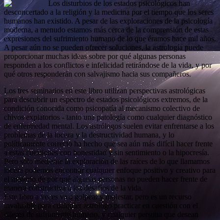
Los disturbios de los estados psicológicos han
desconcertado a la religión y la medicina por el tiempo que los seres
humanos han existido. A pesar de las exploraciones de la psicología
moderna, a menudo estamos más cerca de la comprensión de estas
expresiones del sufrimiento humano de lo que éramos hace mil años.
A pesar aún no se pueden ofrecer soluciones, la astrología puede
proporcionar muchas ideas sobre por qué algunas personas
responden a los conflictos e infelicidad retirándose de la vida, y por
qué otros responderán con salvajismo hacia sus compañeros.
Los tres seminarios en este libro utilizan perspectivas astrológicas
para descubrir un espectro de estados psicológicos extremos, de la
condición conocida como psicopatía al mecanismo colectivo de
chivos expiatorios - tanto una patología como cualquier diagnóstico
de enfermedad mental. Los astrólogos suelen evitar enfrentarse a los
problemas de la locura y la destructividad humana, y lo
políticamente correcto ha hecho que sea aún más difícil hacer frente
a estas cuestiones con honestidad y sin sentimiento o la hipocresía.
Pero sólo mediante la exploración de las raíces de lo que llamamos
locura podemos encontrar cualquier enfoque positivo y creativo para
el misterio de por qué algunas personas no pueden hacer frente de
manera constructiva a los desafíos de la vida.
Este libro a veces va a golpear y molestar, pero es un recurso
invaluable para cualquier astrólogo practicar en cuestión con el
dilema de sufrimiento humano, y cualquier persona que desean