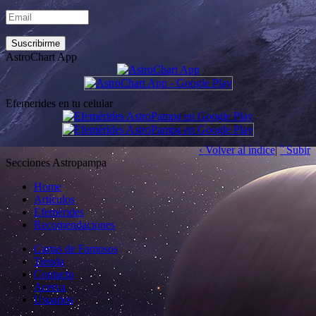
AstroChart App
Efemerides en tu celular
‹ Volver al índice
|
ˆ Subir
Secciones Astropampa
Home
Artículos
Efemérides
Recomendaciones
Cartas de Famosos
Tienda
Contacto
Acerca
Usuarios