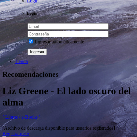
Login
Login
Ingresar automáticamente
Tienda
Recomendaciones
Liz Greene - El lado oscuro del
alma
[ Libros / e-Books ]
[Archivo de descarga disponible para usuarios registrados]
Registrarme »