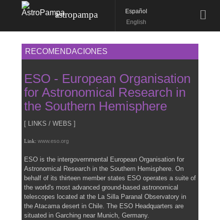
Español
astropampa
English
RECOMENDACIONES
ESO - European Organisation
for Astronomical Research in
the Southern Hemisphere
[ LINKS / WEBS ]
Link:
www.eso.org
ESO is the intergovernmental European Organisation for
Astronomical Research in the Southern Hemisphere. On
behalf of its thirteen member states ESO operates a suite of
the world's most advanced ground-based astronomical
telescopes located at the La Silla Paranal Observatory in
the Atacama desert in Chile. The ESO Headquarters are
situated in Garching near Munich, Germany.