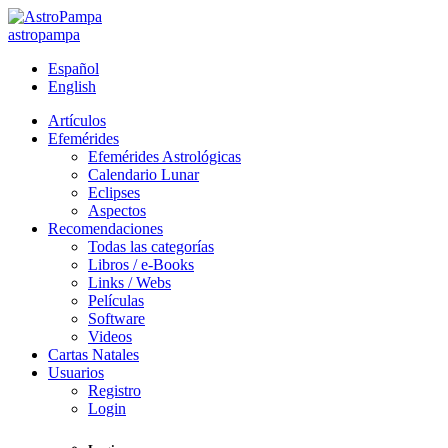
astropampa
Español
English
Artículos
Efemérides
Efemérides Astrológicas
Calendario Lunar
Eclipses
Aspectos
Recomendaciones
Todas las categorías
Libros / e-Books
Links / Webs
Películas
Software
Videos
Cartas Natales
Usuarios
Registro
Login