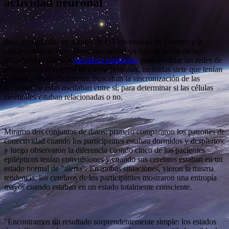
actividad neuronal
Para averiguarlo, un equipo de la Universidad de Toronto y la
Universidad de París Descartes utilizó un tipo de teoría de la
probabilidad llamada
mecánica estadística
para modelar las redes de
neuronas en el cerebro de nueve personas, incluidas siete que tenían
epilepsia. Específicamente, buscaban la sincronización de las
neuronas, si estas oscilaban entre sí, para determinar si las células
cerebrales estaban relacionadas o no.
Miraron dos conjuntos de datos: primero compararon los patrones de
conectividad cuando los participantes estaban dormidos y despiertos;
y luego observaron la diferencia cuando cinco de los pacientes
epilépticos tenían convulsiones y cuando sus cerebros estaban en un
estado normal de "alerta". En ambas situaciones, vieron la misma
tendencia: los cerebros de los participantes mostraron una entropía
mayor cuando estaban en un estado totalmente consciente.
"Encontramos un resultado sorprendentemente simple: los estados