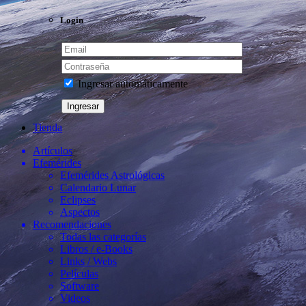
Login
Ingresar automáticamente
Tienda
Artículos
Efemérides
Efemérides Astrológicas
Calendario Lunar
Eclipses
Aspectos
Recomendaciones
Todas las categorías
Libros / e-Books
Links / Webs
Películas
Software
Videos