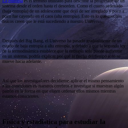
La entropía
es el término utilizado para describir la progresión de un
sistema desde el orden hasta el desorden. Como el cuarto ordenado
(baja entropía) de un adolescente que dejó de ser arreglado y poco a
poco fue cayendo en el caos (alta entropía). Esto es lo que muchos
físicos creen que le está sucediendo a nuestro Universo.
Después del Big Bang, el Universo ha pasado gradualmente de un
estado de baja entropía a alta entropía, y debido a que la segunda ley
de la termodinámica establece que la entropía solo puede aumentar
en un sistema, podría explicar por qué la flecha del tiempo solo se
mueve hacia adelante.
Así que los investigadores decidieron aplicar el mismo pensamiento
a las conexiones en nuestros cerebros e investigar si muestran algún
patrón en la forma en que eligen ordenar ellos mismos mientras
estamos conscientes.
Física y estadistica para estudiar la