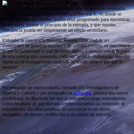
Cuando la física es aplicada a la neurociencia aparecen resultados
como el que será publicado en Physical Review E, en donde se
afirma que nuestro cerebro podría estar programado para maximizar
el desorden, similar al principio de la entropía, y que nuestra
conciencia podría ser simplemente un efecto secundario.
Entender la conciencia humana, nuestra capacidad de ser
conscientes de nosotros mismos y de nuestro entorno, es una tarea a
la que la humanidad le está llevando siglos; y aunque con la llegada
de una ciencia más avanzada, cada vez se están elaborando mejores
hipótesis en realidad nadie entiende de dónde viene y por qué la
tenemos.
Sin embargo un nuevo estudio, liderado por investigadores de
Francia y Canadá y pre-publicado en
arXiv.org
, plantea una nueva
posibilidad. Su hipótesis fue que la conciencia surge naturalmente
como resultado de que nuestro cerebro maximiza su contenido de
información. En otras palabras, la conciencia es un efecto
secundario de nuestro cerebro hacia un estado de entropía.