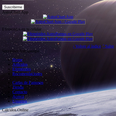
AstroChart App
Efemerides en tu celular
‹ Volver al índice
|
ˆ Subir
Secciones Astropampa
Home
Artículos
Efemérides
Recomendaciones
Cartas de Famosos
Tienda
Contacto
Acerca
Usuarios
Cálculos Online