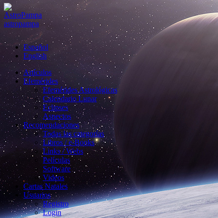
astropampa
Español
English
Artículos
Efemérides
Efemérides Astrológicas
Calendario Lunar
Eclipses
Aspectos
Recomendaciones
Todas las categorías
Libros / e-Books
Links / Webs
Películas
Software
Videos
Cartas Natales
Usuarios
Registro
Login