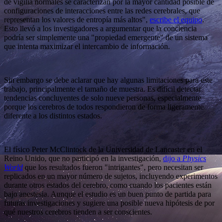
de vigilia normales se caracterizan por la mayor cantidad posible de
configuraciones de interacciones entre las redes cerebrales, que
representan los valores de entropía más altos",
escribe el equipo
.
Esto llevó a los investigadores a argumentar que la conciencia
podría ser simplemente una "propiedad emergente" de un sistema
que intenta maximizar el intercambio de información.
Sin embargo se debe aclarar que hay algunas limitaciones para este
trabajo, principalmente el tamaño de muestra. Es difícil detectar
tendencias concluyentes de solo nueve personas, especialmente
porque los cerebros de todos respondieron de forma ligeramente
diferente a los distintos estados.
El físico Peter McClintock de la Universidad de Lancaster en el
Reino Unido, que no participó en la investigación,
dijo a
Physics
World
que los resultados fueron "intrigantes", pero necesitan ser
replicados en un mayor número de sujetos, incluyendo experimentos
durante otros estados del cerebro, como cuando los pacientes están
bajo anestesia. Aunque el estudio es un buen punto de partida para
futuras investigaciones y sugiere una posible nueva hipótesis de por
qué nuestros cerebros tienden a ser conscientes.