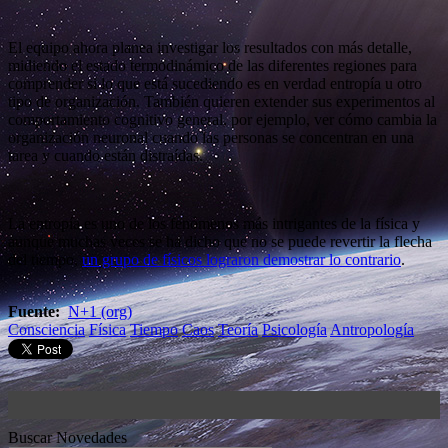
El equipo ahora planea investigar los resultados con más detalle,
midiendo el estado termodinámico de las diferentes regiones para
comprender si lo que está sucediendo es en verdad entropía u otro
tipo de organización. También quieren extender sus experimentos al
comportamiento cognitivo general, por ejemplo, ver cómo cambia la
organización neuronal cuando las personas se concentran en una
tarea y cuando están distraídas.
La entropía es uno de los fenómenos más intrigantes de la física y
aunque muchas veces se ha dicho que no se puede revertir la flecha
del tiempo,
un grupo de físicos lograron demostrar lo contrario
.
Fuente:
N+1 (org)
Consciencia
Física
Tiempo
Caos
Teoría
Psicología
Antropología
Buscar Novedades