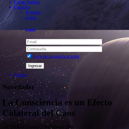
Cartas Natales
Usuarios
Registro
Login
Login
Ingresar automáticamente
Tienda
Novedades
La Consciencia es un Efecto
Colateral del Caos
Publicada el
Domingo 18.Febrero.2018