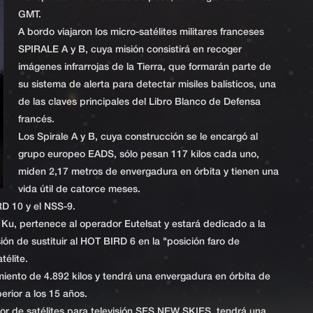
GMT.
A bordo viajaron los micro-satélites militares franceses
SPIRALE A y B, cuya misión consistirá en recoger
imágenes infrarrojas de la Tierra, que formarán parte de
su sistema de alerta para detectar misiles balísticos, una
de las claves principales del Libro Blanco de Defensa
francés.
Los Spirale A y B, cuya construcción se le encargó al
grupo europeo EADS, sólo pesan 117 kilos cada uno,
miden 2,17 metros de envergadura en órbita y tienen una
vida útil de catorce meses.
RD 10 y el NSS-9.
 Ku, pertenece al operador Eutelsat y estará dedicado a la
sión de sustituir al HOT BIRD 6 en la "posición faro de
télite.
amiento de 4.892 kilos y tendrá una envergadura en órbita de
erior a los 15 años.
or de satélites para televisión SES NEW SKIES, tendrá una