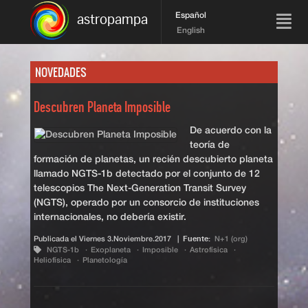
Español
astropampa
English
NOVEDADES
Descubren Planeta Imposible
De acuerdo con la
teoría de
formación de planetas, un recién descubierto planeta
llamado NGTS-1b detectado por el conjunto de 12
telescopios The Next-Generation Transit Survey
(NGTS), operado por un consorcio de instituciones
internacionales, no debería existir.
Publicada el
Viernes 3.Noviembre.2017
|
Fuente:
N+1 (org)
NGTS-1b
Exoplaneta
Imposible
Astrofísica
Heliofísica
Planetología