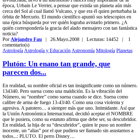
época, Urbain Le Verrier, a pensar que existía un planeta aún más
cerca del Sol al cual llamó Vulcano, y que era él quien perturbaba la
órbita de Mercurio. El mundo científico apuntó sus telescopios en
una épica búsqueda por ver quién lograba avistarlo primero. ¿A
quién correspondería la gracia del alado mensajero con tan fantástica
noticia?
Por
Alejandro Fau
|
26.Mayo.2008
| Lecturas: 14452 |
1
comentario(s)
Astrología
Astrología y Educación
Astronomía
Mitología
Planetas
Plutón: Un enano tan grande, que
parecen dos...
En realidad, su nombre oficial es tan insignificante como un número.
134340. Pero suena como una maldición. Es la vibración del
Número, su “nombre” como suena cuando se dice. Suena como
calibre de arma de fuego 13-43/40. Como una cosa violenta y
agresiva. A patotero… a siempre más que uno. Intimidante. Así que
la Unión Astronómica Internacional, decidió aceptar el NOMBRE
que le pusiera, como su estatuto afirma que debe ser, su descubridor.
En realidad, la hija de su “descubridor”, quien le puso un nombre
inocente, un “alias” por el que pudiera ser llamado sin asustarnos a
todos...: PLUTO. El perro Disney…