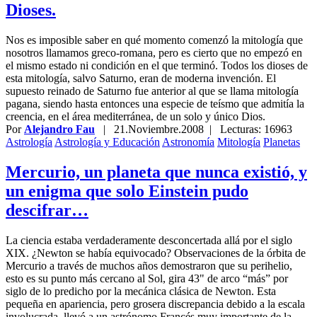
Dioses.
Nos es imposible saber en qué momento comenzó la mitología que
nosotros llamamos greco-romana, pero es cierto que no empezó en
el mismo estado ni condición en el que terminó. Todos los dioses de
esta mitología, salvo Saturno, eran de moderna invención. El
supuesto reinado de Saturno fue anterior al que se llama mitología
pagana, siendo hasta entonces una especie de teísmo que admitía la
creencia, en el área mediterránea, de un solo y único Dios.
Por
Alejandro Fau
|
21.Noviembre.2008
| Lecturas: 16963
Astrología
Astrología y Educación
Astronomía
Mitología
Planetas
Mercurio, un planeta que nunca existió, y
un enigma que solo Einstein pudo
descifrar…
La ciencia estaba verdaderamente desconcertada allá por el siglo
XIX. ¿Newton se había equivocado? Observaciones de la órbita de
Mercurio a través de muchos años demostraron que su perihelio,
esto es su punto más cercano al Sol, gira 43" de arco “más” por
siglo de lo predicho por la mecánica clásica de Newton. Esta
pequeña en apariencia, pero grosera discrepancia debido a la escala
involucrada, llevó a un astrónomo Francés muy importante de la