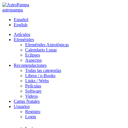
astropampa
Español
English
Artículos
Efemérides
Efemérides Astrológicas
Calendario Lunar
Eclipses
Aspectos
Recomendaciones
Todas las categorías
Libros / e-Books
Links / Webs
Películas
Software
Videos
Cartas Natales
Usuarios
Registro
Login