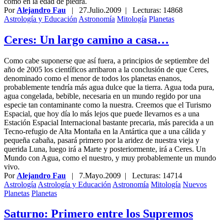
como en la edad de piedra.
Por
Alejandro Fau
|
27.Julio.2009
| Lecturas: 14868
Astrología y Educación
Astronomía
Mitología
Planetas
Ceres: Un largo camino a casa…
Como cabe suponerse que así fuera, a principios de septiembre del
año de 2005 los científicos arribaron a la conclusión de que Ceres,
denominado como el menor de todos los planetas enanos,
probablemente tendría más agua dulce que la tierra. Agua toda pura,
agua congelada, bebible, necesaria en un mundo regido por una
especie tan contaminante como la nuestra. Creemos que el Turismo
Espacial, que hoy día lo más lejos que puede llevarnos es a una
Estación Espacial Internacional bastante precaria, más parecida a un
Tecno-refugio de Alta Montaña en la Antártica que a una cálida y
pequeña cabaña, pasará primero por la aridez de nuestra vieja y
querida Luna, luego irá a Marte y posteriormente, irá a Ceres. Un
Mundo con Agua, como el nuestro, y muy probablemente un mundo
vivo.
Por
Alejandro Fau
|
7.Mayo.2009
| Lecturas: 14714
Astrología
Astrología y Educación
Astronomía
Mitología
Nuevos
Planetas
Planetas
Saturno: Primero entre los Supremos