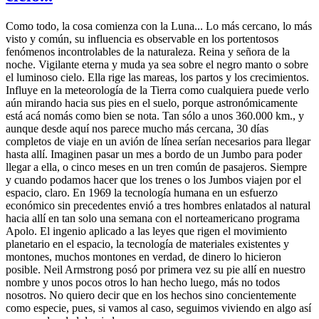
Como todo, la cosa comienza con la Luna... Lo más cercano, lo más
visto y común, su influencia es observable en los portentosos
fenómenos incontrolables de la naturaleza. Reina y señora de la
noche. Vigilante eterna y muda ya sea sobre el negro manto o sobre
el luminoso cielo. Ella rige las mareas, los partos y los crecimientos.
Influye en la meteorología de la Tierra como cualquiera puede verlo
aún mirando hacia sus pies en el suelo, porque astronómicamente
está acá nomás como bien se nota. Tan sólo a unos 360.000 km., y
aunque desde aquí nos parece mucho más cercana, 30 días
completos de viaje en un avión de línea serían necesarios para llegar
hasta allí. Imaginen pasar un mes a bordo de un Jumbo para poder
llegar a ella, o cinco meses en un tren común de pasajeros. Siempre
y cuando podamos hacer que los trenes o los Jumbos viajen por el
espacio, claro. En 1969 la tecnología humana en un esfuerzo
económico sin precedentes envió a tres hombres enlatados al natural
hacia allí en tan solo una semana con el norteamericano programa
Apolo. El ingenio aplicado a las leyes que rigen el movimiento
planetario en el espacio, la tecnología de materiales existentes y
montones, muchos montones en verdad, de dinero lo hicieron
posible. Neil Armstrong posó por primera vez su pie allí en nuestro
nombre y unos pocos otros lo han hecho luego, más no todos
nosotros. No quiero decir que en los hechos sino concientemente
como especie, pues, si vamos al caso, seguimos viviendo en algo así