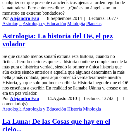
cualquier ser que presente características ajenas al orden regular de
la naturaleza. Pero entonces dime... ¿Qué es un ángel, sino un
monstruo en extremo bondadoso?
Por
Alejandro Fau
|
8.Septiembre.2014
| Lecturas: 16777
Astrología
Astrología y Educación
Mitología
Planetas
Astrología: La historia del Oë, el pez
volador
Se que cuando menos sonará extraña esta historia, cuando no
ficticia. Pero lo cierto es que esta historia contiene completamente la
más pura e histórica verdad, siendo la primer y única historia que
aún existe siendo anterior a aquella que algunos denominan la más
bella jamás contada, pues aqui comenzó verdaderamente nuestra
Historia, ya que solo pudimos escribir la Historia luego de que el Oë
nos enseñara a escribir. En realidad se llamaba Uänna y, crease o no,
era un pez volador.
Por
Alejandro Fau
|
14.Agosto.2010
| Lecturas: 13742 |
1
comentario(s)
Astrología
Astrología y Educación
Historia
Mitología
La Luna: De las Cosas que hay en el
cielo...