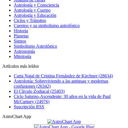
Astrología y Consciencia
Astrología y Cuerpo
Astrología y Educación
Ciclos y Tránsitos
Cuentos y su simbolismo astrológico
Historia
Planetas
Signos
Simbolismo Astrológico
Astronomía
Mitología
Artículos más leídos
Carta Natal de Cristina Fernández de Kirchner (28634)
Astrología: Sobreviviendo a las antiguas y modernas
confusiones (26342)
El Círculo Zodiacal (25403)
Ciclo Saturno-Ascendente: 30 años en la vida de Paul
McCartney (24976)
Suscripción RSS
AstroChart App