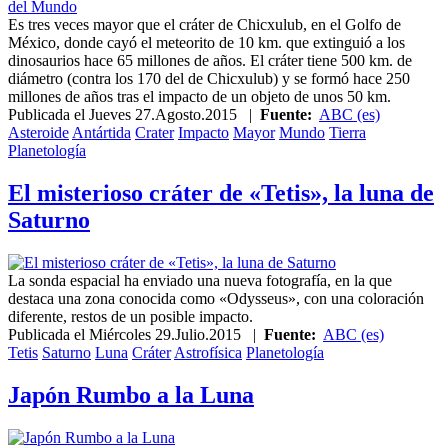
Es tres veces mayor que el cráter de Chicxulub, en el Golfo de
México, donde cayó el meteorito de 10 km. que extinguió a los
dinosaurios hace 65 millones de años. El cráter tiene 500 km. de
diámetro (contra los 170 del de Chicxulub) y se formó hace 250
millones de años tras el impacto de un objeto de unos 50 km.
Publicada el
Jueves 27.Agosto.2015
|
Fuente:
ABC (es)
Asteroide
Antártida
Crater
Impacto
Mayor
Mundo
Tierra
Planetología
El misterioso cráter de «Tetis», la luna de
Saturno
La sonda espacial ha enviado una nueva fotografía, en la que
destaca una zona conocida como «Odysseus», con una coloración
diferente, restos de un posible impacto.
Publicada el
Miércoles 29.Julio.2015
|
Fuente:
ABC (es)
Tetis
Saturno
Luna
Cráter
Astrofísica
Planetología
Japón Rumbo a la Luna