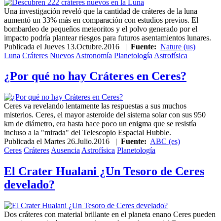
Una investigación reveló que la cantidad de cráteres de la luna
aumentó un 33% más en comparación con estudios previos. El
bombardeo de pequeños meteoritos y el polvo generado por el
impacto podría plantear riesgos para futuros asentamientos lunares.
Publicada el
Jueves 13.Octubre.2016
|
Fuente:
Nature (us)
Luna
Cráteres
Nuevos
Astronomía
Planetología
Astrofísica
¿Por qué no hay Cráteres en Ceres?
Ceres va revelando lentamente las respuestas a sus muchos
misterios. Ceres, el mayor asteroide del sistema solar con sus 950
km de diámetro, era hasta hace poco un enigma que se resistía
incluso a la "mirada" del Telescopio Espacial Hubble.
Publicada el
Martes 26.Julio.2016
|
Fuente:
ABC (es)
Ceres
Cráteres
Ausencia
Astrofísica
Planetología
El Crater Hualani ¿Un Tesoro de Ceres
develado?
Dos cráteres con material brillante en el planeta enano Ceres pueden