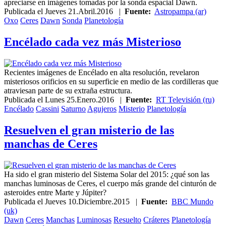
apreciarse en imágenes tomadas por la sonda espacial Dawn.
Publicada el
Jueves 21.Abril.2016
|
Fuente:
Astropampa (ar)
Oxo
Ceres
Dawn
Sonda
Planetología
Encélado cada vez más Misterioso
Recientes imágenes de Encélado en alta resolución, revelaron
misteriosos orificios en su superficie en medio de las cordilleras que
atraviesan parte de su extraña estructura.
Publicada el
Lunes 25.Enero.2016
|
Fuente:
RT Televisión (ru)
Encélado
Cassini
Saturno
Agujeros
Misterio
Planetología
Resuelven el gran misterio de las
manchas de Ceres
Ha sido el gran misterio del Sistema Solar del 2015: ¿qué son las
manchas luminosas de Ceres, el cuerpo más grande del cinturón de
asteroides entre Marte y Júpiter?
Publicada el
Jueves 10.Diciembre.2015
|
Fuente:
BBC Mundo
(uk)
Dawn
Ceres
Manchas
Luminosas
Resuelto
Cráteres
Planetología