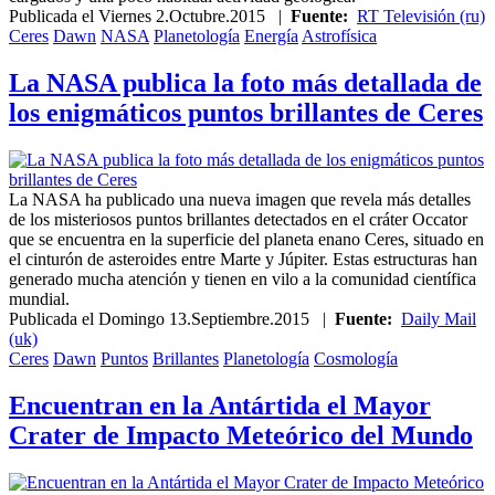
Publicada el
Viernes 2.Octubre.2015
|
Fuente:
RT Televisión (ru)
Ceres
Dawn
NASA
Planetología
Energía
Astrofísica
La NASA publica la foto más detallada de
los enigmáticos puntos brillantes de Ceres
La NASA ha publicado una nueva imagen que revela más detalles
de los misteriosos puntos brillantes detectados en el cráter Occator
que se encuentra en la superficie del planeta enano Ceres, situado en
el cinturón de asteroides entre Marte y Júpiter. Estas estructuras han
generado mucha atención y tienen en vilo a la comunidad científica
mundial.
Publicada el
Domingo 13.Septiembre.2015
|
Fuente:
Daily Mail
(uk)
Ceres
Dawn
Puntos
Brillantes
Planetología
Cosmología
Encuentran en la Antártida el Mayor
Crater de Impacto Meteórico del Mundo