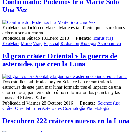
Confirmado: Podemos Ir a Marte Solo
Una Vez
ExoMars: radiación en viaje a Marte es tan fuerte que las misiones
deberán ser sin retorno.
Publicada el
Sábado 13.Enero.2018
|
Fuente:
Icarus (us)
ExoMars
Marte
Viaje
Espacial
Radiación
Biología
Astronáutica
El gran cráter Oriental y la guerra de
asteroides que creó la Luna
Dos estudios publicados hoy en Science han reconstruido la
estructura de este gran mar lunar formado tras el impacto de una
enorme roca, para entender cómo se formaron los planetas y las
lunas del Sistema Solar
Publicada el
Viernes 28.Octubre.2016
|
Fuente:
Science (us)
Cráter
Oriental
Luna
Asteroides
Cosmología
Planetología
Descubren 222 cráteres nuevos en la Luna