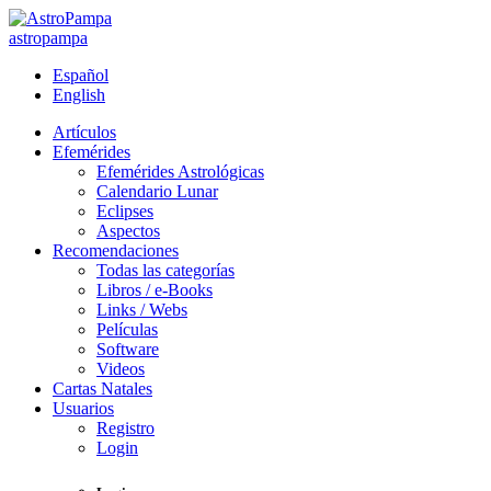
astropampa
Español
English
Artículos
Efemérides
Efemérides Astrológicas
Calendario Lunar
Eclipses
Aspectos
Recomendaciones
Todas las categorías
Libros / e-Books
Links / Webs
Películas
Software
Videos
Cartas Natales
Usuarios
Registro
Login