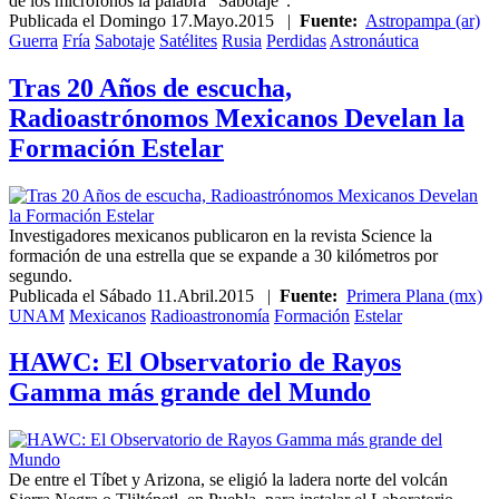
de los micrófonos la palabra "Sabotaje".
Publicada el
Domingo 17.Mayo.2015
|
Fuente:
Astropampa (ar)
Guerra
Fría
Sabotaje
Satélites
Rusia
Perdidas
Astronáutica
Tras 20 Años de escucha,
Radioastrónomos Mexicanos Develan la
Formación Estelar
Investigadores mexicanos publicaron en la revista Science la
formación de una estrella que se expande a 30 kilómetros por
segundo.
Publicada el
Sábado 11.Abril.2015
|
Fuente:
Primera Plana (mx)
UNAM
Mexicanos
Radioastronomía
Formación
Estelar
HAWC: El Observatorio de Rayos
Gamma más grande del Mundo
De entre el Tíbet y Arizona, se eligió la ladera norte del volcán