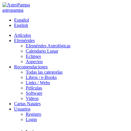
astropampa
Español
English
Artículos
Efemérides
Efemérides Astrológicas
Calendario Lunar
Eclipses
Aspectos
Recomendaciones
Todas las categorías
Libros / e-Books
Links / Webs
Películas
Software
Videos
Cartas Natales
Usuarios
Registro
Login