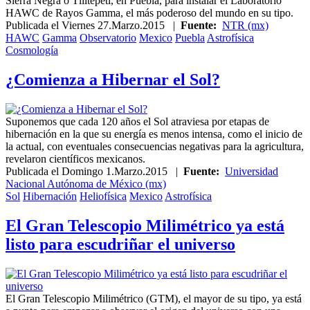
Sierra Negra o Tliltépetl, en Puebla, para instalar el Laboratorio
HAWC de Rayos Gamma, el más poderoso del mundo en su tipo.
Publicada el
Viernes 27.Marzo.2015
|
Fuente:
NTR (mx)
HAWC
Gamma
Observatorio
Mexico
Puebla
Astrofísica
Cosmología
¿Comienza a Hibernar el Sol?
Suponemos que cada 120 años el Sol atraviesa por etapas de
hibernación en la que su energía es menos intensa, como el inicio de
la actual, con eventuales consecuencias negativas para la agricultura,
revelaron científicos mexicanos.
Publicada el
Domingo 1.Marzo.2015
|
Fuente:
Universidad
Nacional Autónoma de México (mx)
Sol
Hibernación
Heliofísica
Mexico
Astrofísica
El Gran Telescopio Milimétrico ya está
listo para escudriñar el universo
El Gran Telescopio Milimétrico (GTM), el mayor de su tipo, ya está