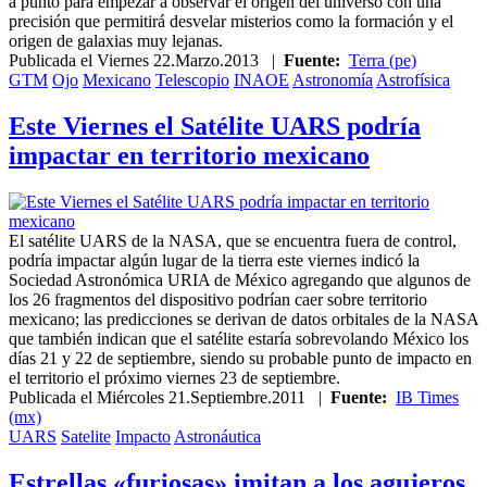
a punto para empezar a observar el origen del universo con una
precisión que permitirá desvelar misterios como la formación y el
origen de galaxias muy lejanas.
Publicada el
Viernes 22.Marzo.2013
|
Fuente:
Terra (pe)
GTM
Ojo
Mexicano
Telescopio
INAOE
Astronomía
Astrofísica
Este Viernes el Satélite UARS podría
impactar en territorio mexicano
El satélite UARS de la NASA, que se encuentra fuera de control,
podría impactar algún lugar de la tierra este viernes indicó la
Sociedad Astronómica URIA de México agregando que algunos de
los 26 fragmentos del dispositivo podrían caer sobre territorio
mexicano; las predicciones se derivan de datos orbitales de la NASA
que también indican que el satélite estaría sobrevolando México los
días 21 y 22 de septiembre, siendo su probable punto de impacto en
el territorio el próximo viernes 23 de septiembre.
Publicada el
Miércoles 21.Septiembre.2011
|
Fuente:
IB Times
(mx)
UARS
Satelite
Impacto
Astronáutica
Estrellas «furiosas» imitan a los agujeros