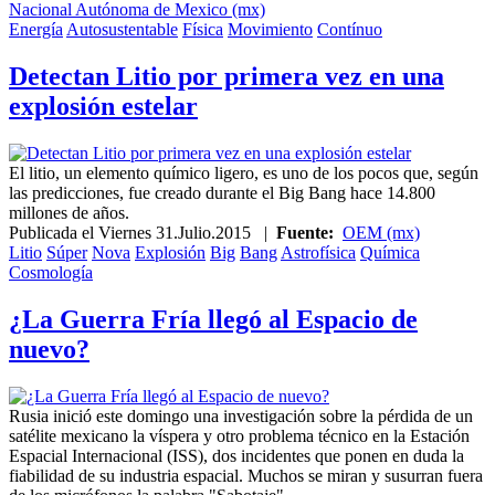
Nacional Autónoma de Mexico (mx)
Energía
Autosustentable
Física
Movimiento
Contínuo
Detectan Litio por primera vez en una
explosión estelar
El litio, un elemento químico ligero, es uno de los pocos que, según
las predicciones, fue creado durante el Big Bang hace 14.800
millones de años.
Publicada el
Viernes 31.Julio.2015
|
Fuente:
OEM (mx)
Litio
Súper
Nova
Explosión
Big
Bang
Astrofísica
Química
Cosmología
¿La Guerra Fría llegó al Espacio de
nuevo?
Rusia inició este domingo una investigación sobre la pérdida de un
satélite mexicano la víspera y otro problema técnico en la Estación
Espacial Internacional (ISS), dos incidentes que ponen en duda la
fiabilidad de su industria espacial. Muchos se miran y susurran fuera