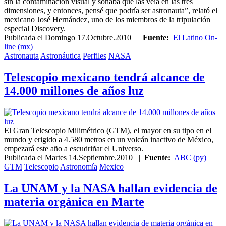
sin la contaminación visual y soñaba que las veía en las tres
dimensiones, y entonces, pensé que podría ser astronauta”, relató el
mexicano José Hernández, uno de los miembros de la tripulación
especial Discovery.
Publicada el
Domingo 17.Octubre.2010
|
Fuente:
El Latino On-
line (mx)
Astronauta
Astronáutica
Perfiles
NASA
Telescopio mexicano tendrá alcance de
14.000 millones de años luz
El Gran Telescopio Milimétrico (GTM), el mayor en su tipo en el
mundo y erigido a 4.580 metros en un volcán inactivo de México,
empezará este año a escudriñar el Universo.
Publicada el
Martes 14.Septiembre.2010
|
Fuente:
ABC (py)
GTM
Telescopio
Astronomía
Mexico
La UNAM y la NASA hallan evidencia de
materia orgánica en Marte