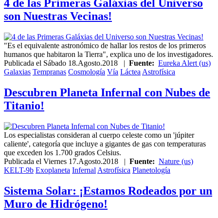
4 de las Primeras Galáxias del Universo
son Nuestras Vecinas!
"Es el equivalente astronómico de hallar los restos de los primeros
humanos que habitaron la Tierra", explica uno de los investigadores.
Publicada el
Sábado 18.Agosto.2018
|
Fuente:
Eureka Alert (us)
Galaxias
Tempranas
Cosmología
Vía
Láctea
Astrofísica
Descubren Planeta Infernal con Nubes de
Titanio!
Los especialistas consideran al cuerpo celeste como un 'júpiter
caliente', categoría que incluye a gigantes de gas con temperaturas
que exceden los 1.700 grados Celsius.
Publicada el
Viernes 17.Agosto.2018
|
Fuente:
Nature (us)
KELT-9b
Exoplaneta
Infernal
Astrofísica
Planetología
Sistema Solar: ¡Estamos Rodeados por un
Muro de Hidrógeno!