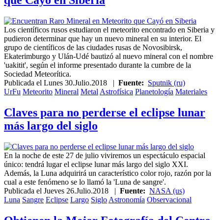
que Cayó en Siberia
Los científicos rusos estudiaron el meteorito encontrado en Siberia y
pudieron determinar que hay un nuevo mineral en su interior. El
grupo de científicos de las ciudades rusas de Novosibirsk,
Ekaterimburgo y Ulán-Udé bautizó al nuevo mineral con el nombre
'uakitit', según el informe presentado durante la cumbre de la
Sociedad Meteorítica.
Publicada el
Lunes 30.Julio.2018
|
Fuente:
Sputnik (ru)
UrFu
Meteorito
Mineral
Metal
Astrofísica
Planetología
Materiales
Claves para no perderse el eclipse lunar
más largo del siglo
En la noche de este 27 de julio viviremos un espectáculo espacial
único: tendrá lugar el eclipse lunar más largo del siglo XXI.
Además, la Luna adquirirá un característico color rojo, razón por la
cual a este fenómeno se lo llamó la 'Luna de sangre'.
Publicada el
Jueves 26.Julio.2018
|
Fuente:
NASA (us)
Luna
Sangre
Eclipse
Largo
Siglo
Astronomía
Observacional