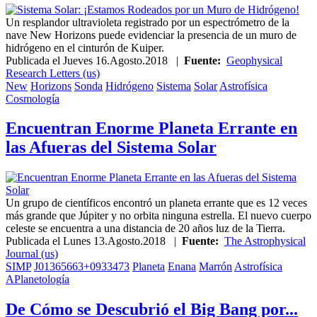
Un resplandor ultravioleta registrado por un espectrómetro de la
nave New Horizons puede evidenciar la presencia de un muro de
hidrógeno en el cinturón de Kuiper.
Publicada el
Jueves 16.Agosto.2018
|
Fuente:
Geophysical
Research Letters (us)
New
Horizons
Sonda
Hidrógeno
Sistema
Solar
Astrofísica
Cosmología
Encuentran Enorme Planeta Errante en
las Afueras del Sistema Solar
Un grupo de científicos encontró un planeta errante que es 12 veces
más grande que Júpiter y no orbita ninguna estrella. El nuevo cuerpo
celeste se encuentra a una distancia de 20 años luz de la Tierra.
Publicada el
Lunes 13.Agosto.2018
|
Fuente:
The Astrophysical
Journal (us)
SIMP
J01365663+0933473
Planeta
Enana
Marrón
Astrofísica
APlanetología
De Cómo se Descubrió el Big Bang por...