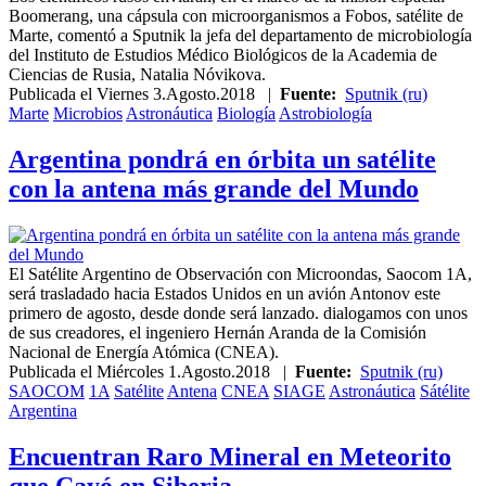
Boomerang, una cápsula con microorganismos a Fobos, satélite de
Marte, comentó a Sputnik la jefa del departamento de microbiología
del Instituto de Estudios Médico Biológicos de la Academia de
Ciencias de Rusia, Natalia Nóvikova.
Publicada el
Viernes 3.Agosto.2018
|
Fuente:
Sputnik (ru)
Marte
Microbios
Astronáutica
Biología
Astrobiología
Argentina pondrá en órbita un satélite
con la antena más grande del Mundo
El Satélite Argentino de Observación con Microondas, Saocom 1A,
será trasladado hacia Estados Unidos en un avión Antonov este
primero de agosto, desde donde será lanzado. dialogamos con unos
de sus creadores, el ingeniero Hernán Aranda de la Comisión
Nacional de Energía Atómica (CNEA).
Publicada el
Miércoles 1.Agosto.2018
|
Fuente:
Sputnik (ru)
SAOCOM
1A
Satélite
Antena
CNEA
SIAGE
Astronáutica
Sátélite
Argentina
Encuentran Raro Mineral en Meteorito