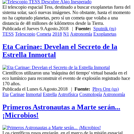
El telescopio espacial Tess, destinado a buscar exoplanetas fuera del
sistema solar, sacó nuevas imágenes. No obstante, hasta el momento
no ha capturado planetas, pero sí un cometa que volaba a una
distancia de 48 millones de kilómetros desde la Tierra.
Publicada el
Jueves 9.Agosto.2018
|
Fuente:
Sputnik (ru)
TESS
Telescopio
Cometa
2018
N1
Astronomía
Exoplanetas
Eta Carinae: Develan el Secreto de la
Estrella Inmortal
Científicos utilizaron una 'máquina del tiempo' virtual basada en el
eco lumínico para reconstruir el evento de explosión registrado hace
170 años.
Publicada el
Lunes 6.Agosto.2018
|
Fuente:
Phys Org (us)
Eta
Carinae
Inmortal
Estrella
Astrofísica
Cosmología
Astronomía
Primeros Astronautas a Marte serán...
¡Microbios!
Los científicos rusos enviarán, en el marco de la misión espacial