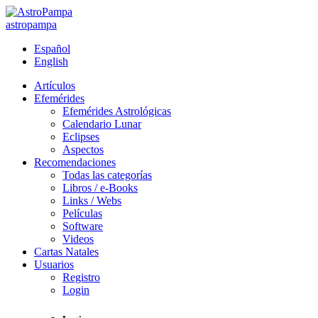
astropampa
Español
English
Artículos
Efemérides
Efemérides Astrológicas
Calendario Lunar
Eclipses
Aspectos
Recomendaciones
Todas las categorías
Libros / e-Books
Links / Webs
Películas
Software
Videos
Cartas Natales
Usuarios
Registro
Login